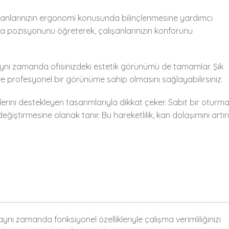
anlarınızın ergonomi konusunda bilinçlenmesine yardımcı
ma pozisyonunu öğreterek, çalışanlarınızın konforunu
nı zamanda ofisinizdeki estetik görünümü de tamamlar. Şık
n ve profesyonel bir görünüme sahip olmasını sağlayabilirsiniz.
erini destekleyen tasarımlarıyla dikkat çeker. Sabit bir oturm
değiştirmesine olanak tanır. Bu hareketlilik, kan dolaşımını artırı
nı zamanda fonksiyonel özellikleriyle çalışma verimliliğinizi