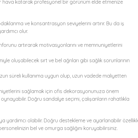
ir hava katarak profesyonel bir görünüm elde etmenize
aklanma ve konsantrasyon seviyelerini artırır. Bu da iş
ardımcı olur.
onforunu artırarak motivasyonlarını ve memnuniyetlerini
yle oluşabilecek sırt ve bel ağrıları gibi sağlık sorunlarının
 uzun süreli kullanıma uygun olup, uzun vadede maliyetten
mnuniyetlerini sağlamak için ofis dekorasyonunuza önem
oynayabilir. Doğru sandalye seçimi, çalışanların rahatlıkla
 yardımcı olabilir. Doğru destekleme ve ayarlanabilir özellikl
sonelinizin bel ve omurga sağlığını koruyabilirsiniz.