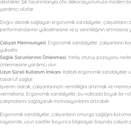
destekler. Şık tasarımlarıyla ofis dekorasyonunuza modern b
yardımcı olurlar.
Doğru destek sağlayan ergonomik sandalyeler, çalışanların od
performanslarının yükselmesine ve iş verimliliğinin artmasına y
Çalışan Memnuniyeti
: Ergonomik sandalyeler, çalışanların k
yükseltir.
Sağlık Sorunlarının Önlenmesi
: Yanlış oturuş pozisyonu nedeni
önlenmesine yardımcı olur.
Uzun Süreli Kullanım İmkanı
: Kaliteli ergonomik sandalyeler
tasarruf sağlar.
İşveren olarak, çalışanlarınızın verimliliğini artırmak ve me
vermelisiniz. Ergonomik sandalyeler, bu noktada büyük bir rol 
çalışmalarını sağlayarak motivasyonlarını artırabilir.
Ergonomik sandalyeler, çalışanların omurga sağlığını korumaya
sayesinde, uzun saatler boyunca bilgisayar başında çalışan per