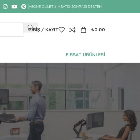
ABONE OL
İLETIŞIM
SATIŞ SONRASI DESTEK
GIRIŞ / KAYIT
₺
0.00
FIRSAT ÜRÜNLERİ
KATEGORILER
Ergonomi