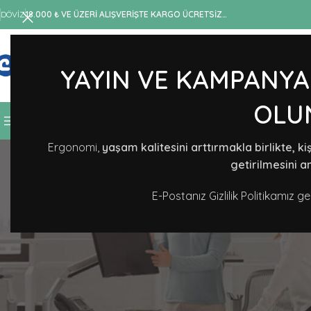
DÖVIZ
18.000 ₺ VE ÜZERİ ALIŞVERİŞTE KARGO ÜCRETSİZ…
YAYIN VE KAMPANYA
KATEGORI SEÇIN
OLU
KATEGORILERE GÖZAT
MAĞAZA
TASARIMLAR
HAK
B
Ergonomi,
yaşam kalitesini arttırmakla birlikte, ki
getirilmesini a
E-Postanız Gizlilik Politikamız g
ERG
Ergonomik Sandalye İle Çalışa
Uzman
canergono