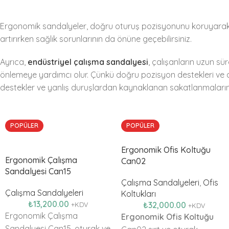
Ergonomik sandalyeler, doğru oturuş pozisyonunu koruyarak sırt 
artırırken sağlık sorunlarının da önüne geçebilirsiniz.
Ayrıca,
endüstriyel çalışma sandalyesi
, çalışanların uzun sü
önlemeye yardımcı olur. Çünkü doğru pozisyon destekleri ve ay
destekler ve yanlış duruşlardan kaynaklanan sakatlanmaları
POPÜLER
POPÜLER
Ergonomik Ofis Koltuğu
Ergonomik Çalışma
Can02
Sandalyesi Can15
Çalışma Sandalyeleri
,
Ofis
Çalışma Sandalyeleri
Koltukları
₺
13,200.00
₺
32,000.00
+KDV
+KDV
Ergonomik Çalışma
Ergonomik Ofis Koltuğu
Sandalyesi Can15, oturak ve