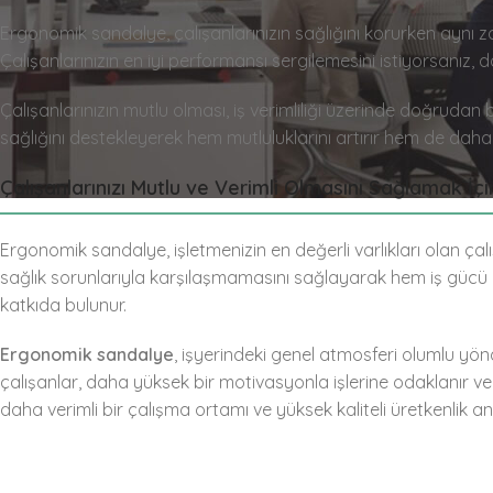
Ergonomik sandalye, çalışanlarınızın sağlığını korurken aynı zam
Çalışanlarınızın en iyi performansı sergilemesini istiyorsanız,
Çalışanlarınızın mutlu olması, iş verimliliği üzerinde doğrudan b
sağlığını destekleyerek hem mutluluklarını artırır hem de daha 
Çalışanlarınızı Mutlu ve Verimli Olmasını Sağlamak İ
Ergonomik sandalye, işletmenizin en değerli varlıkları olan çalış
sağlık sorunlarıyla karşılaşmamasını sağlayarak hem iş gücü 
katkıda bulunur.
Ergonomik sandalye
, işyerindeki genel atmosferi olumlu yönd
çalışanlar, daha yüksek bir motivasyonla işlerine odaklanır ve p
daha verimli bir çalışma ortamı ve yüksek kaliteli üretkenlik an