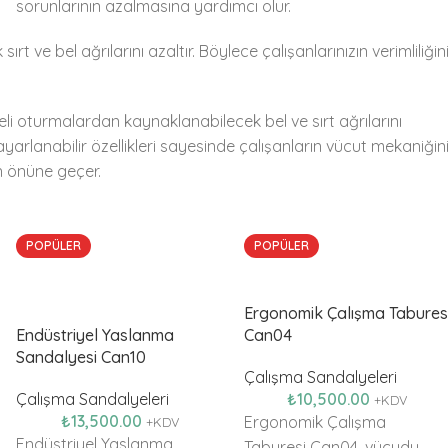
sorunlarının azalmasına yardımcı olur.
ve bel ağrılarını azaltır. Böylece çalışanlarınızın verimliliğin
reli oturmalardan kaynaklanabilecek bel ve sırt ağrılarını
arlanabilir özellikleri sayesinde çalışanların vücut mekaniğin
n önüne geçer.
POPÜLER
POPÜLER
Ergonomik Çalışma Tabures
Endüstriyel Yaslanma
Can04
Sandalyesi Can10
Çalışma Sandalyeleri
Çalışma Sandalyeleri
₺
10,500.00
+KDV
₺
13,500.00
Ergonomik Çalışma
+KDV
Endüstriyel Yaslanma
Taburesi Can04, vücudu