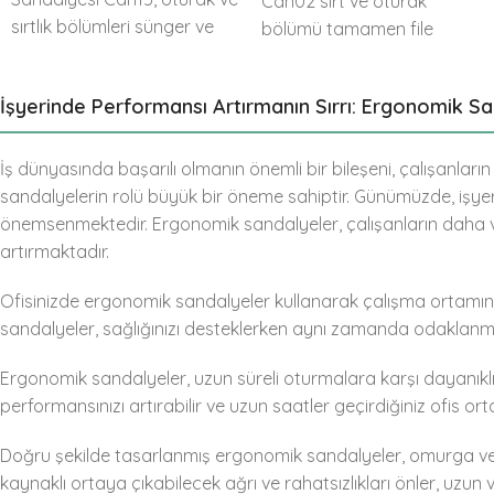
Can02 sırt ve oturak
sırtlık bölümleri sünger ve
bölümü tamamen file
deri kaplamadan oluşan
döşemelidir. Oturağın özel
yüksek konforlu ergonomi
formu diğer sandalyelere
İşyerinde Performansı Artırmanın Sırrı: Ergonomik S
standardında ürün
göre ergonomik üstünlük
sağlamaktadır.
İş dünyasında başarılı olmanın önemli bir bileşeni, çalışanlar
sandalyelerin rolü büyük bir öneme sahiptir. Günümüzde, işyer
önemsenmektedir. Ergonomik sandalyeler, çalışanların daha ve
artırmaktadır.
Ofisinizde ergonomik sandalyeler kullanarak çalışma ortamınız
sandalyeler, sağlığınızı desteklerken aynı zamanda odaklanmanı
Ergonomik sandalyeler, uzun süreli oturmalara karşı dayanıklı
performansınızı artırabilir ve uzun saatler geçirdiğiniz ofis or
Doğru şekilde tasarlanmış ergonomik sandalyeler, omurga ve b
kaynaklı ortaya çıkabilecek ağrı ve rahatsızlıkları önler, uzun 