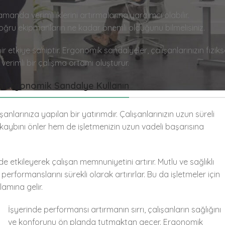
anda verimliliklerini artırmalarına yardımcı olabilir.
 doğru ekipmanların ne kadar önemli olduğunu bilmelisiniz.
ir etkiye sahiptir. Ergonomik sandalyeler, çalışanlarınızın fiziks
verimli bir çalışma ortamı oluşturur.
çin Ergonomik Sandalye Kullanın
anlarınıza yapılan bir yatırımdır. Çalışanlarınızın uzun süreli
kaybını önler hem de işletmenizin uzun vadeli başarısına
e etkileyerek çalışan memnuniyetini artırır. Mutlu ve sağlıklı
erformanslarını sürekli olarak artırırlar. Bu da işletmeler için
lamına gelir.
İşyerinde performansı artırmanın sırrı, çalışanların sağlığını
ve konforunu ön planda tutmaktan geçer. Ergonomik