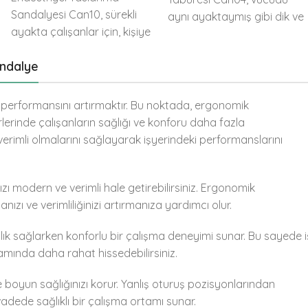
Sandalyesi Can10, sürekli
aynı ayaktaymış gibi dik ve
ayakta çalışanlar için, kişiye
hareket etmeye açık,
özel tasarlanmış tam
manuel uygulamalara enge
andalye
ergonomik sanayi tipi
olmayan bir ortam
sandalyedir.
oluşturur.
ın performansını artırmaktır. Bu noktada, ergonomik
lerinde çalışanların sağlığı ve konforu daha fazla
rimli olmalarını sağlayarak işyerindeki performanslarını
ı modern ve verimli hale getirebilirsiniz. Ergonomik
zı ve verimliliğinizi artırmanıza yardımcı olur.
lık sağlarken konforlu bir çalışma deneyimi sunar. Bu sayede i
tamında daha rahat hissedebilirsiniz.
oyun sağlığınızı korur. Yanlış oturuş pozisyonlarından
vadede sağlıklı bir çalışma ortamı sunar.