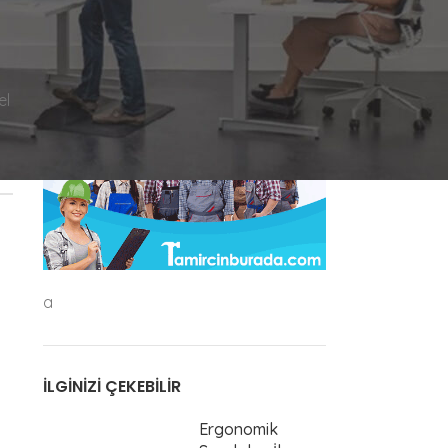
el
a
İLGINIZI ÇEKEBILIR
Ergonomik