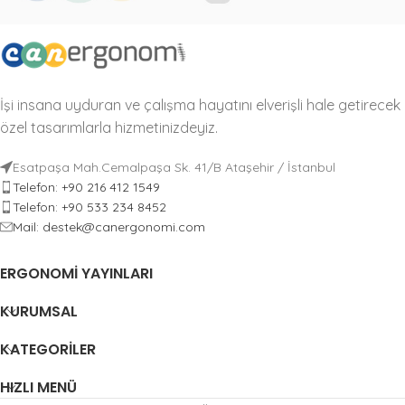
Ergonomik Koltuk Tasarımları
Ergonomik Koltuklar
İşi insana uyduran ve çalışma hayatını elverişli hale getirecek
özel tasarımlarla hizmetinizdeyiz.
Esatpaşa Mah.Cemalpaşa Sk. 41/B Ataşehir / İstanbul
Telefon: +90 216 412 1549
Telefon: +90 533 234 8452
Mail: destek@canergonomi.com
ERGONOMI YAYINLARI
KURUMSAL
KATEGORILER
HIZLI MENÜ