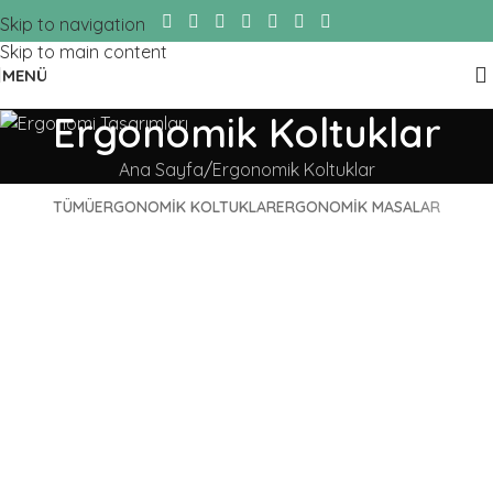
Skip to navigation
Skip to main content
MENÜ
Ergonomik Koltuklar
Ana Sayfa
Ergonomik Koltuklar
TÜMÜ
ERGONOMIK KOLTUKLAR
ERGONOMIK MASALAR
Endüstriyel Ergonomik Tasarımlar
Ergonomik Koltuklar
Ergonomik Pro Koltuk Tasarımı
Ergonomik Koltuklar
Ergonomik Koltuk Tasarımları
Ergonomik Koltuklar