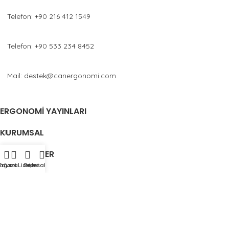
Telefon: +90 216 412 1549
Telefon: +90 533 234 8452
Mail: destek@canergonomi.com
ERGONOMI YAYINLARI
KURUMSAL
KATEGORILER
ağaza
Favori Listem
Sepet
Hesabım
HIZLI MENÜ
CAN ERGONOMİ
2023 DESİGN BY
ÇAĞRI TASARIM STÜDYOLARI
. PREMIUM
WEB TASARIMLARI