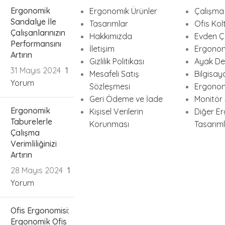
Ergonomik
Ergonomik Ürünler
Çalışma 
Sandalye İle
Tasarımlar
Ofis Kolt
Çalışanlarınızın
Hakkımızda
Evden Ça
Performansını
İletişim
Ergonom
Artırın
Gizlilik Politikası
Ayak Des
31 Mayıs 2024
1
Mesafeli Satış
Bilgisay
Yorum
Sözleşmesi
Ergonom
Geri Ödeme ve İade
Monitör 
Ergonomik
Kişisel Verilerin
Diğer E
Taburelerle
Korunması
Tasarım
Çalışma
Verimliliğinizi
Artırın
28 Mayıs 2024
1
Yorum
Ofis Ergonomisi:
Ergonomik Ofis