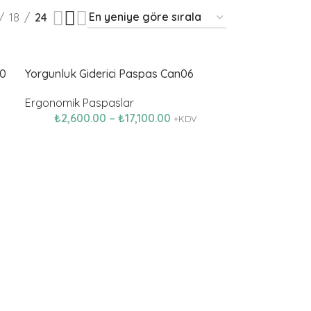
18
24
20
Yorgunluk Giderici Paspas Can06
Ergonomik Paspaslar
₺
2,600.00
–
₺
17,100.00
+KDV