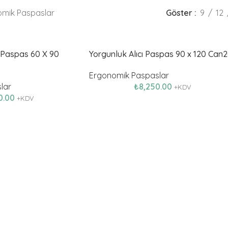
mik Paspaslar
Göster
9
12
i Paspas 60 X 90
Yorgunluk Alıcı Paspas 90 x 120 Can
Ergonomik Paspaslar
lar
₺
8,250.00
+KDV
0.00
+KDV