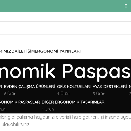
KIMIZDA
İLETIŞIM
ERGONOMI YAYINLARI
nomik Paspas
R
EVDEN ÇALIŞMA ÜRÜNLERI
OFIS KOLTUKLARI
AYAK DESTEKLERI
6 Ürün
4 Ürün
3 Ürün
GONOMIK PASPASLAR
DIĞER ERGONOMIK TASARIMLAR
rün
1 Ürün
r gibi çalışma hayatınızı elverişli hale getiren, işi insana 
laşabilirsiniz.