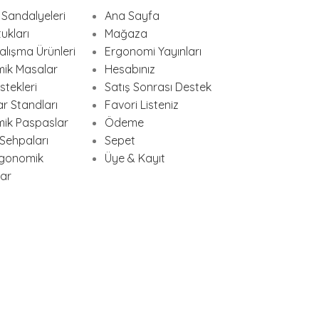
Sandalyeleri
Ana Sayfa
ukları
Mağaza
lışma Ürünleri
Ergonomi Yayınları
ik Masalar
Hesabınız
tekleri
Satış Sonrası Destek
ar Standları
Favori Listeniz
ik Paspaslar
Ödeme
Sehpaları
Sepet
rgonomik
Üye & Kayıt
lar