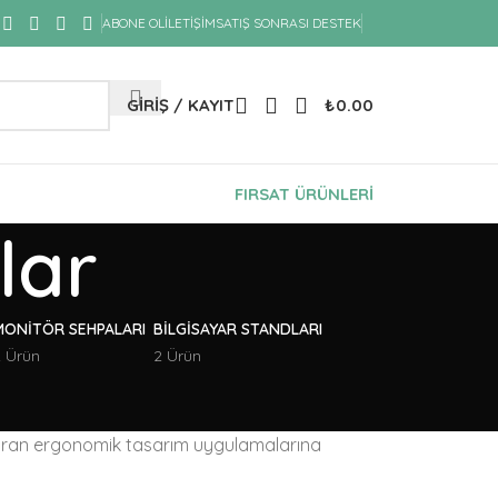
ABONE OL
İLETIŞIM
SATIŞ SONRASI DESTEK
GIRIŞ / KAYIT
₺
0.00
FIRSAT ÜRÜNLERİ
lar
MONITÖR SEHPALARI
BILGISAYAR STANDLARI
2 Ürün
2 Ürün
uyduran ergonomik tasarım uygulamalarına