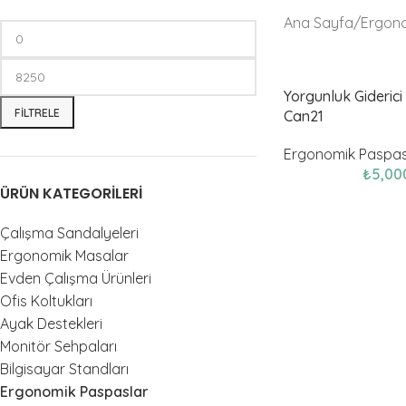
Ana Sayfa
Ergono
Yorgunluk Gideric
FILTRELE
Can21
Ergonomik Paspas
₺
5,00
ÜRÜN KATEGORILERI
Çalışma Sandalyeleri
Ergonomik Masalar
Evden Çalışma Ürünleri
Ofis Koltukları
Ayak Destekleri
Monitör Sehpaları
Bilgisayar Standları
Ergonomik Paspaslar