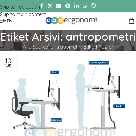
Skip to navigation
Skip to main content
MENÜ
Etiket Arşivi: antropometri
Ana Sayfa
"antropometri" Etiketli Yazılar
10
ŞUB