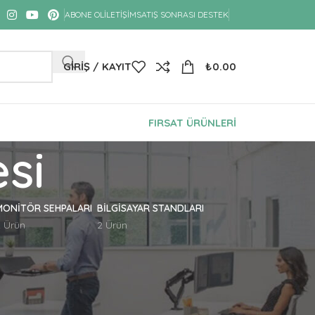
ABONE OL
İLETIŞIM
SATIŞ SONRASI DESTEK
GIRIŞ / KAYIT
₺
0.00
FIRSAT ÜRÜNLERİ
si
MONITÖR SEHPALARI
BILGISAYAR STANDLARI
2 Ürün
2 Ürün
18
24