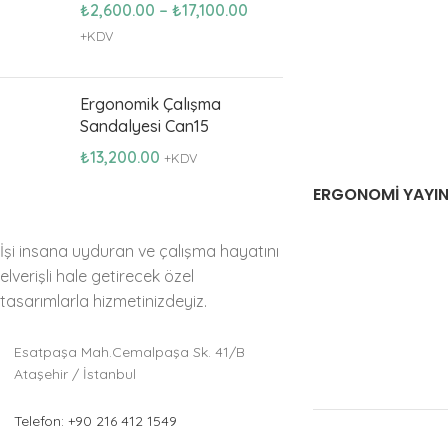
₺
2,600.00
–
₺
17,100.00
+KDV
Ergonomik Çalışma
Sandalyesi Can15
₺
13,200.00
+KDV
ERGONOMI YAYIN
İşi insana uyduran ve çalışma hayatını
elverişli hale getirecek özel
tasarımlarla hizmetinizdeyiz.
Esatpaşa Mah.Cemalpaşa Sk. 41/B
Ataşehir / İstanbul
Telefon: +90 216 412 1549