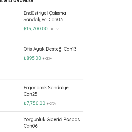
İLGILI ÜRÜNLER
Endüstriyel Çalışma
Sandalyesi Can03
₺
15,700.00
+KDV
Ofis Ayak Desteği Can13
₺
895.00
+KDV
Ergonomik Sandalye
Can25
₺
7,750.00
+KDV
Yorgunluk Giderici Paspas
Can06