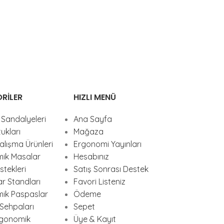
RILER
HIZLI MENÜ
Sandalyeleri
Ana Sayfa
ukları
Mağaza
lışma Ürünleri
Ergonomi Yayınları
ik Masalar
Hesabınız
tekleri
Satış Sonrası Destek
ar Standları
Favori Listeniz
ik Paspaslar
Ödeme
Sehpaları
Sepet
rgonomik
Üye & Kayıt