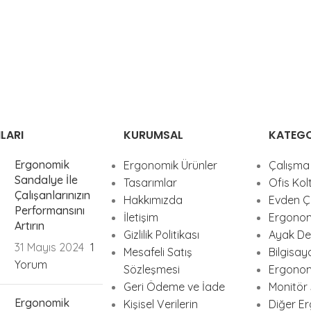
LARI
KURUMSAL
KATEGO
Ergonomik
Ergonomik Ürünler
Çalışma 
Sandalye İle
Tasarımlar
Ofis Kolt
Çalışanlarınızın
Hakkımızda
Evden Ça
Performansını
İletişim
Ergonom
Artırın
Gizlilik Politikası
Ayak Des
31 Mayıs 2024
1
Mesafeli Satış
Bilgisay
Yorum
Sözleşmesi
Ergonom
Geri Ödeme ve İade
Monitör 
Ergonomik
Kişisel Verilerin
Diğer E