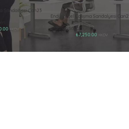
ma Sandalyesi Can23
Endüstriyel Çalışma Sandalyesi Can2
eri
Çalışma Sandalyeleri
0.00
+KDV
₺
7,250.00
+KDV