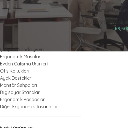
Endüstriyel Çalış
Fiyat:
₺7,250
—
₺8,500
FILTRELE
Çalışma Sandalyel
₺
8,50
ÜRÜN KATEGORILERI
Çalışma Sandalyeleri
Ergonomik Masalar
Evden Çalışma Ürünleri
Ofis Koltukları
Ayak Destekleri
Monitör Sehpaları
Bilgisayar Standları
Ergonomik Paspaslar
Diğer Ergonomik Tasarımlar