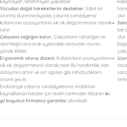
kaymayan, terletmeyen yapıdadır
kabil
Vücudun doğal hareketlerini destekler
; Sabit bir
hare
oturma düzenine kıyasla, çalışma sandalyemiz
olur.
kullanıcının pozisyonlarını sık sık değiştirmesine olanak
Sand
tanır.
bel 
Çalışanın sağlığını korur;
Çalışanların rahatlığını ve
olur
verimliliğini artırarak işyerindeki atmosferi olumlu
bilg
yönde etkiler.
çalış
Ergonomik oturuş düzeni;
Kullanıcıların pozisyonlarını
Uzun
sık sık değiştirmesine olanak tanır. Bu hareketlilik, kan
tasa
dolaşımını artırır ve sırt ağrıları gibi rahatsızlıkların
sand
önüne geçer.
terl
Endüstriyel çalışma sandalyelerimiz imalattan
kaynaklanan hatalar için teslim tarihinden itibaren
iki
yıl boyunca firmamız garantisi
altındadır.