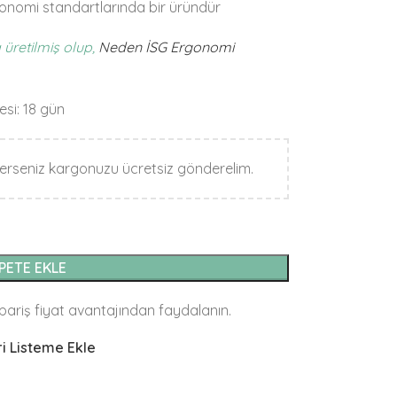
gonomi standartlarında bir üründür
 üretilmiş olup,
Neden İSG Ergonomi
esi: 18 gün
klerseniz kargonuzu ücretsiz gönderelim.
PETE EKLE
ipariş fiyat avantajından faydalanın.
i Listeme Ekle