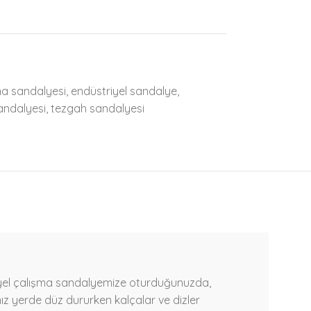
ma sandalyesi
,
endüstriyel sandalye
,
sandalyesi
,
tezgah sandalyesi
yel çalışma sandalyemize oturduğunuzda,
ız yerde düz dururken kalçalar ve dizler