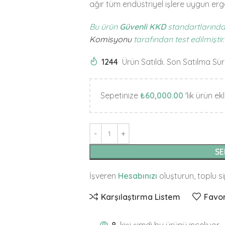
ağır tüm endüstriyel işlere uygun er
Bu ürün
Güvenli KKD
standartlarında
Komisyonu
tarafından test edilmiştir.
1244
Ürün Satıldı. Son Satılma Sür
Sepetinize
₺
60,000.00
'lik ürün e
SE
İşveren
Hesabınızı
oluşturun, toplu s
Karşılaştırma Listem
Favor