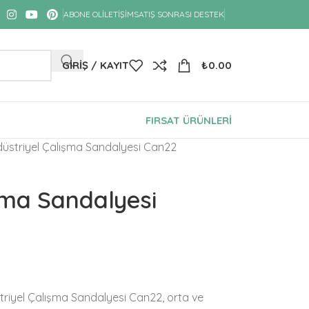
ABONE OL
İLETIŞIM
SATIŞ SONRASI DESTEK
GIRIŞ / KAYIT
₺
0.00
FIRSAT ÜRÜNLERİ
üstriyel Çalışma Sandalyesi Can22
şma Sandalyesi
triyel Çalışma Sandalyesi Can22, orta ve