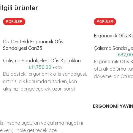
İlgili ürünler
POPÜLER
POPÜLER
Ergonomik Ofis K
Diz Destekli Ergonomik Ofis
Çalışma Sandalyel
Sandalyesi Can33
₺
32,0
Çalışma Sandalyeleri
,
Ofis Koltukları
Ergonomik Ofis K
₺
11,750.00
+KDV
oturak bölümü ta
Diz destekli ergonomik ofis sandalyesi,
döşemelidir. Otur
sırtınızı dik konumda tutarken, kan
sandalyelere gör
akışınızı dengeleyerek, uzun süreli
sağlamaktadır.
oturmalarda omurga ve sırt ağrılarını
gidermeye yardımcı olur. Bu ürün ön
ERGONOMI YAYIN
siparişe uygun olup, ürünün teslim
tarihi ortalama
30 iş günü
dür.
İşi insana uyduran ve çalışma hayatını
elverişli hale getirecek özel