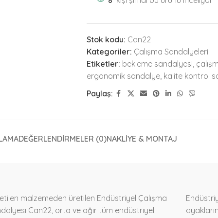
8
kişi şimdi bu ürünü inceliyor
Stok kodu:
Can22
Kategoriler:
Çalışma Sandalyeleri
Etiketler:
bekleme sandalyesi
,
çalış
ergonomik sandalye
,
kalite kontrol 
Paylaş:
LAMA
DEĞERLENDIRMELER (0)
NAKLIYE & MONTAJ
ietilen malzemeden üretilen Endüstriyel Çalışma
Endüstri
dalyesi Can22, orta ve ağır tüm endüstriyel
ayakların