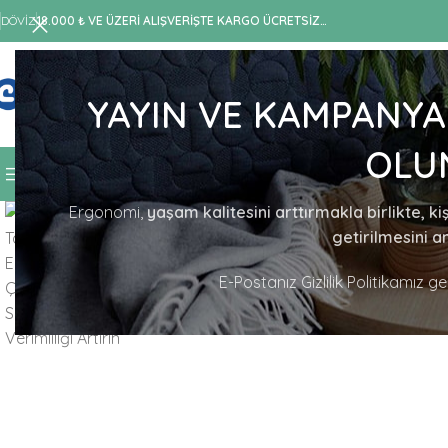
DÖVIZ
18.000 ₺ VE ÜZERİ ALIŞVERİŞTE KARGO ÜCRETSİZ…
YAYIN VE KAMPANYA
KATEGORI SEÇIN
OLU
KATEGORILERE GÖZAT
MAĞAZA
TASARIMLAR
HAK
Büyütmek için tıklayın
Ergonomi,
yaşam kalitesini arttırmakla birlikte, ki
getirilmesini a
E-Postanız Gizlilik Politikamız g