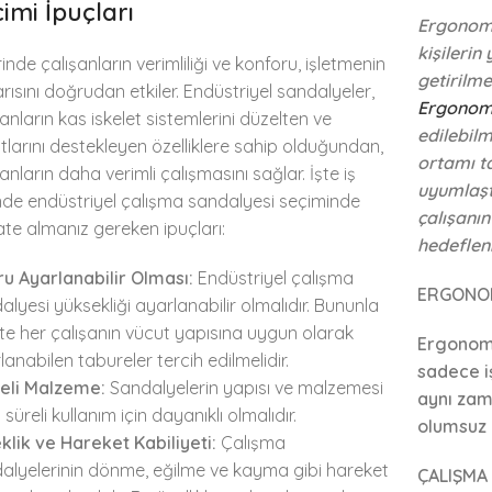
imi İpuçları
Ergonomi,
kişilerin
inde çalışanların verimliliği ve konforu, işletmenin
getirilme
rısını doğrudan etkiler. Endüstriyel sandalyeler,
Ergonom
şanların kas iskelet sistemlerini düzelten ve
edilebilm
tlarını destekleyen özelliklere sahip olduğundan,
ortamı ta
anların daha verimli çalışmasını sağlar. İşte iş
uyumlaşt
nde endüstriyel çalışma sandalyesi seçiminde
çalışanın
ate almanız gereken ipuçları:
hedefleni
u Ayarlanabilir Olması:
Endüstriyel çalışma
ERGONOM
alyesi yüksekliği ayarlanabilir olmalıdır. Bununla
ikte her çalışanın vücut yapısına uygun olarak
Ergonomi
lanabilen tabureler tercih edilmelidir.
sadece i
teli Malzeme:
Sandalyelerin yapısı ve malzemesi
aynı zam
süreli kullanım için dayanıklı olmalıdır.
olumsuz 
klik ve Hareket Kabiliyeti:
Çalışma
alyelerinin dönme, eğilme ve kayma gibi hareket
ÇALIŞMA