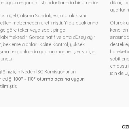
ere uygun ergonomi standartlarında bir üründür
dik açıla
ayarların
üstriyel Çalışma Sandalyesi, oturak kısmı
ietilen malzemeden üretilmiştir. Yıldız ayaklarına
Oturak y
eğe göre teker veya sabit pingo
kanalları
ılabilmektedir. Görece hafif ve orta düzey ağır
sırasında 
er, bekleme alanları, Kalite Kontrol, yüksek
destekle
ışma tezgahlaında yapılan manuel işler vb için
hareketlid
undur.
sabitlene
emdüstri
lığınız için Neden İSG Komisyonunun
için de u
irlediği
100° - 110° oturma açısına uygun
tilmiştir.
ÖZE