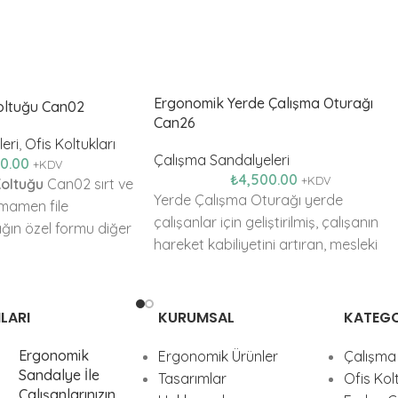
Ergonomik Yerde Çalışma Oturağı
oltuğu Can02
Can26
eri
,
Ofis Koltukları
Çalışma Sandalyeleri
00.00
+KDV
₺
4,500.00
+KDV
oltuğu
Can02 sırt ve
Yerde Çalışma Oturağı yerde
mamen file
çalışanlar için geliştirilmiş, çalışanın
ağın özel formu diğer
hareket kabiliyetini artıran, mesleki
e ergonomik üstünlük
zorlanmayı azaltan ergonomik bir
üründür.
LARI
KURUMSAL
KATEGO
Ergonomik
Ergonomik Ürünler
Çalışma 
Sandalye İle
Tasarımlar
Ofis Kolt
Çalışanlarınızın