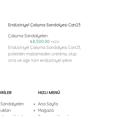
Endüstriyel Çalışma Sandalyesi Can23
Endüstriyel Sa
Çalışma Sandalyeleri
Çalışma Sandal
₺
8,500.00
₺
9
+KDV
Endüstriyel Çalışma Sandalyesi Can23,
Endüstriyel San
polietilen malzemeden üretilmiş olup
kontrol, lastik ü
orta ve ağır tüm endüstriyel işlere
sanayi işletme
uygun ergonomi standardında
sandalyedir.
üründür
RILER
HIZLI MENÜ
Sandalyeleri
Ana Sayfa
ukları
Mağaza