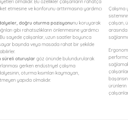
iyetleri olmalıdır. Bu özellikler çalışanların rahatça
ket etmesine ve konforunu arttırmasına yardımcı
Çalışma 
sistemin
alyeler, doğru oturma pozisyonu
nu koruyarak
çalışan, 
ağrıları gibi rahatsızlıkların önlenmesine yardımcı
arasında 
. Bu sayede çalışanlar, uzun saatler boyunca
sağlanmas
isayar başında veya masada rahat bir şekilde
Ergonomik
abilirler.
performan
 süreli oturuşlar
göz önünde bulundurularak
sağlamak 
rlanması gerken endüstriyel çalışma
çalışanla
alyesinin, oturma kısımları kaymayan,
başarısın
etmeyen yapıda olmalıdır.
ürünlerin 
çalışanla