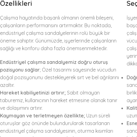
Özellikleri
Seç
Çalışma hayatında başarılı olmanın önemli bileşeni,
İşyer
çalışanların performansını artırmaktır. Bu noktada,
başa
endüstriyel çalışma sandalyelerinin rolü büyük bir
çalı
öneme sahiptir. Günümüzde, işyerlerinde çalışanların
vücu
sağlığı ve konforu daha fazla önemsenmektedir.
çalış
yeri
Endüstriyel çalışma sandalyemiz doğru oturuş
dikk
pozisyonu sağlar
; Özel tasarımı sayesinde vücudun
doğal pozisyonunu destekleyerek sırt ve bel ağrılarını
Doğr
azaltır.
sand
Hareket kabiliyetinizi artırır;
Sabit olmayan
birl
taburemiz, kullanıcının hareket etmesine olanak tanır
ayar
ve dolaşımını artırır.
Kali
Kaymayan ve terletmeyen özellikte;
Uzun süreli
uzun 
oturuşlar göz önünde bulundurularak tasarlanan
Esne
endüstriyel çalışma sandalyesinin, oturma kısımları
sand