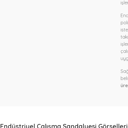
işl
End
pol
ist
tak
işl
çal
uyg
Sağ
bel
üre
Endüstriyel Çalışma Sandalyesi Görselleri