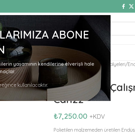
LARIMIZA ABONE
N
KIMIZDA
İLETIŞIM
ERGONOMI YAYINLARI
şilerin yaşamının kendilerine elverişli hale
Ana Sayfa
Çalışma Sandalyeleri
End
maçlar.
Endüstriyel Çalı
ereğince kullanılacaktır.
Can22
₺
7,250.00
+KDV
Polietilen malzemeden üretilen Endüs