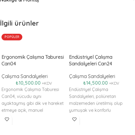
İlgili ürünler
POPÜLER
Ergonomik Çalışma Taburesi
Endüstriyel Çalışma
Can04
Sandalyeleri Can24
Çalışma Sandalyeleri
Çalışma Sandalyeleri
₺
10,500.00
₺
14,500.00
+KDV
+KDV
Ergonomik Çalışma Taburesi
Endüstriyel Çalışma
Can04, vücudu aynı
Sandalyeleri, poliüretan
ayaktaymış gibi dik ve hareket
malzemeden üretilmiş olup
etmeye açık, manuel
yumuşak ve konforlu
uygulamalara engel olmayan
endüstriyel işlere uygun
bir ortam oluşturur.
ergonomi standardındadır