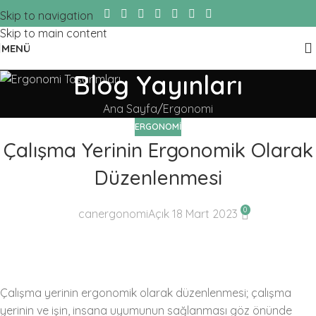
Skip to navigation
Skip to main content
MENÜ
Blog Yayınları
Ana Sayfa
Ergonomi
ERGONOMI
Çalışma Yerinin Ergonomik Olarak
Düzenlenmesi
0
canergonomi
Açık 18 Mart 2023
Çalışma yerinin ergonomik olarak düzenlenmesi; çalışma
yerinin ve işin, insana uyumunun sağlanması göz önünde