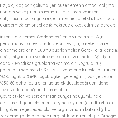
Fizyolojik açıdan çalışma yeri düzenlemenin amacı, çalışma
yöntem ve koşullarının insana uydurulması ve insan
çalışmasının daha iyi hale getirilmesine yöneliktir. Bu amaca
ulaşabilmek için öncelikle iki noktaya dikkat edilmesi gerekir;
İnsanın etkilenmesi (zorlanması) en aza indirilmeli: Aynı
performansın sürekli sürdürülebilmesi için, hareket hızı ile
dinlenme aralarının uyumu ayarlanmalıdır. Gerekli aralıklarla iş
değişimi yapılmalı ve dinlenme araları verilmelidir. Ağır işler
daha kuvvetli kas gruplarına verilmelidir. Doğru duruş
pozisyonu seçilmelidir. Sırt üstü uzanmaya kıyasla, otururken
%3-5, ayakta %8-10, ayaktayken yere eğilmiş vaziyette ise
%50-60 daha fazla enerjiye gerek duyulacağı yani daha
fazla zorlanılacağı unutulmamalıdır.
Çevre etkileri ve şartlan insan bünyesine uyumlu hale
getirilmeli: Uygun olmayan çalışma koşulları (gürültü vb.) ek
bir yüklenmeye sebep olur ve organizmanın katlandığı bu
zorlanmayla da bedende yorgunluk belirtileri oluşur. Örneğin