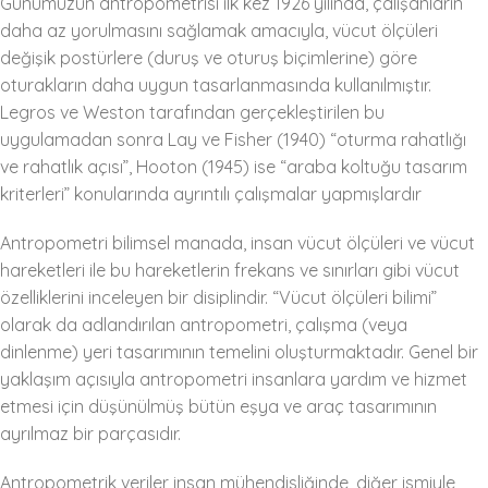
Günümüzün antropometrisi ilk kez 1926 yılında, çalışanların
daha az yorulmasını sağlamak amacıyla, vücut ölçüleri
değişik postürlere (duruş ve oturuş biçimlerine) göre
oturakların daha uygun tasarlanmasında kullanılmıştır.
Legros ve Weston tarafından gerçekleştirilen bu
uygulamadan sonra Lay ve Fisher (1940) “oturma rahatlığı
ve rahatlık açısı”, Hooton (1945) ise “araba koltuğu tasarım
kriterleri” konularında ayrıntılı çalışmalar yapmışlardır
Antropometri bilimsel manada, insan vücut ölçüleri ve vücut
hareketleri ile bu hareketlerin frekans ve sınırları gibi vücut
özelliklerini inceleyen bir disiplindir. “Vücut ölçüleri bilimi”
olarak da adlandırılan antropometri, çalışma (veya
dinlenme) yeri tasarımının temelini oluşturmaktadır. Genel bir
yaklaşım açısıyla antropometri insanlara yardım ve hizmet
etmesi için düşünülmüş bütün eşya ve araç tasarımının
ayrılmaz bir parçasıdır.
Antropometrik veriler insan mühendisliğinde, diğer ismiyle