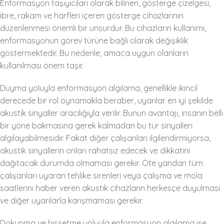
Enformasyon taşıyıcıları olarak bilinen, gösterge çizelgesi,
ibre, rakam ve harfleri içeren gösterge cihazlarının
düzenlenmesi önemli bir unsurdur. Bu cihazların kullanımı,
enformasyonun görev türüne bağlı olarak değişiklik
göstermektedir. Bu nedenle, amaca uygun olanların
kullanılması önem taşır.
Duyma yoluyla enformasyon algılama, genellikle ikincil
derecede bir rol oynamakla beraber, uyarılar en iyi şekilde
akustik sinyaller aracılığıyla verilir. Bunun avantajı, insanın belli
bir yöne bakmasına gerek kalmadan bu tür sinyalleri
algılayabilmesidir. Fakat diğer çalışanları ilgilendirmiyorsa,
akustik sinyallerin onları rahatsız edecek ve dikkatini
dağıtacak durumda olmaması gerekir. Öte yandan tüm
çalışanları uyaran tehlike sirenleri veya çalışma ve mola
saatlerini haber veren akustik cihazların herkesçe duyulması
ve diğer uyarılarla karışmaması gerekir.
Dokunma ve hissetme yoluyla enformasyon algılama ise