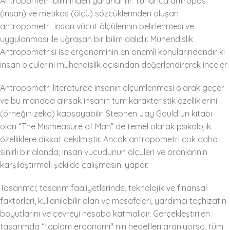
Antropometri biliminden yararlanılır. Yunanca antropos
(insan) ve metikos (ölçü) sözcüklerinden oluşan
antropometri, insan vücut ölçülerinin belirlenmesi ve
uygulanması ile uğraşan bir bilim dalıdır. Mühendislik
Antropometrisi ise ergonominin en önemli konularındandır ki
insan ölçülerini mühendislik açısından değerlendirerek inceler.
Antropometri literatürde insanın ölçümlenmesi olarak geçer
ve bu manada alırsak insanın tüm karakteristik özelliklerini
(örneğin zeka) kapsayabilir. Stephen Jay Gould`un kitabı
olan “The Mismeasure of Man” de temel olarak psikolojik
özelliklere dikkat çekilmiştir. Ancak antropometri çok daha
sınırlı bir alanda; insan vücudunun ölçüleri ve oranlarının
karşılaştırmalı şekilde çalışmasını yapar.
Tasarımcı; tasarım faaliyetlerinde, teknolojik ve finansal
faktörleri, kullanılabilir alan ve mesafeleri, yardımcı teçhizatın
boyutlarını ve çevreyi hesaba katmalıdır. Gerçekleştirilen
tasarımda “toplam ergonomi" nin hedefleri aranıyorsa, tüm